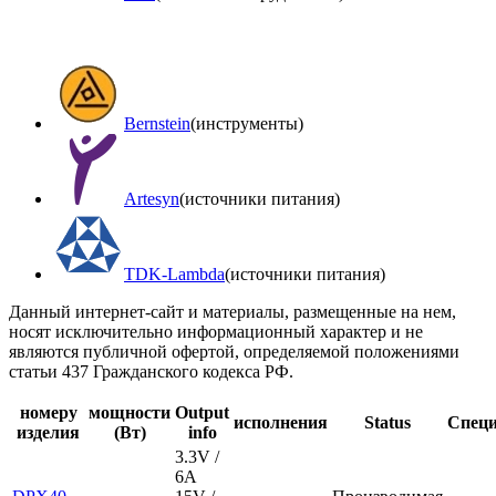
Bernstein
(инструменты)
Artesyn
(источники питания)
TDK-Lambda
(источники питания)
Данный интернет-сайт и материалы, размещенные на нем,
носят исключительно информационный характер и не
являются публичной офертой, определяемой положениями
статьи 437 Гражданского кодекса РФ.
номеру
мощности
Output
исполнения
Status
Спец
изделия
(Вт)
info
3.3V /
6A