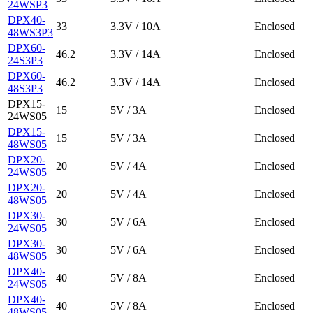
24WSP3
DPX40-
33
3.3V / 10A
Enclosed
48WS3P3
DPX60-
46.2
3.3V / 14A
Enclosed
24S3P3
DPX60-
46.2
3.3V / 14A
Enclosed
48S3P3
DPX15-
15
5V / 3A
Enclosed
24WS05
DPX15-
15
5V / 3A
Enclosed
48WS05
DPX20-
20
5V / 4A
Enclosed
24WS05
DPX20-
20
5V / 4A
Enclosed
48WS05
DPX30-
30
5V / 6A
Enclosed
24WS05
DPX30-
30
5V / 6A
Enclosed
48WS05
DPX40-
40
5V / 8A
Enclosed
24WS05
DPX40-
40
5V / 8A
Enclosed
48WS05