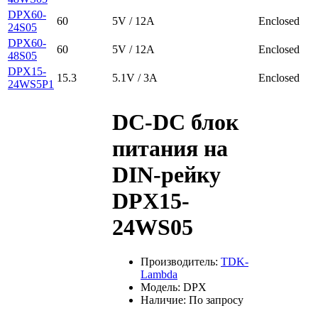
DPX60-
60
5V / 12A
Enclosed
24S05
DPX60-
60
5V / 12A
Enclosed
48S05
DPX15-
15.3
5.1V / 3A
Enclosed
24WS5P1
DC-DС блок
питания на
DIN-рейку
DPX15-
24WS05
Производитель:
TDK-
Lambda
Модель: DPX
Наличие: По запросу