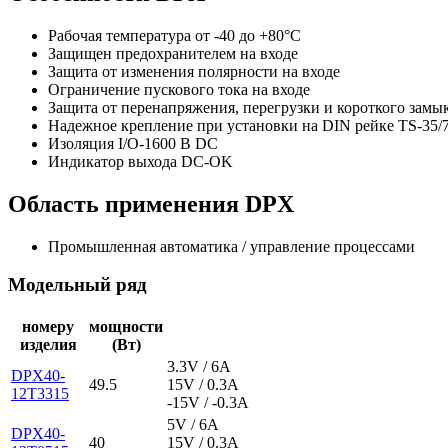
Рабочая температура от -40 до +80°C
Защищен предохранителем на входе
Защита от изменения полярности на входе
Ограничение пускового тока на входе
Защита от перенапряжения, перегрузки и короткого замы
Надежное крепление при установки на DIN рейке TS-35/7
Изоляция I/O-1600 В DC
Индикатор выхода DC-OK
Область применения DPX
Промышленная автоматика / управление процессами
Модельный ряд
номеру
мощности
изделия
(Вт)
3.3V / 6A
DPX40-
49.5
15V / 0.3A
12T3315
-15V / -0.3A
5V / 6A
DPX40-
40
15V / 0.3A