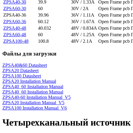
ZPSA40-30
39.9
30V / 1.33A
Open Frame pcb
ZPSA60-30
60
30V / 2A
Open Frame pcb
ZPSA40-36
39.96
36V / 1.11A
Open Frame pcb
ZPSA60-36
60.12
36V / 1.67A
Open Frame pcb
ZPSA40-48
40.032
48V / 0.834A
Open Frame pcb
ZPSA60-48
60
48V / 1.25A
Open Frame pcb
ZPSA100-48
100.8
48V / 2.1A
Open Frame pcb
Файлы для загрузки
ZPSA40&60 Datasheet
ZPSA20 Datasheet
ZPSA100 Datasheet
ZPSA20 Installation Manual
ZPSA40_60 Installation Manual
ZPSA40_60 Installation Manual
ZPSA40-60 Installation Manual_V5
ZPSA20 Installation Manual_V5
ZPSA100 Installation Manual_V6
Четырехканальный источник 