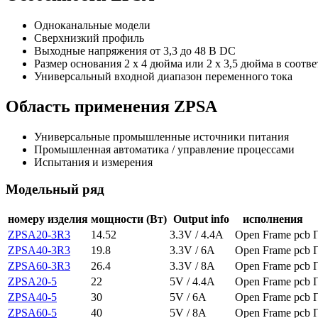
Одноканальные модели
Сверхнизкий профиль
Выходные напряжения от 3,3 до 48 В DC
Размер основания 2 x 4 дюйма или 2 x 3,5 дюйма в соотв
Универсальный входной диапазон переменного тока
Область применения ZPSA
Универсальные промышленные источники питания
Промышленная автоматика / управление процессами
Испытания и измерения
Модельный ряд
номеру изделия
мощности (Вт)
Output info
исполнения
ZPSA20-3R3
14.52
3.3V / 4.4A
Open Frame pcb
ZPSA40-3R3
19.8
3.3V / 6A
Open Frame pcb
ZPSA60-3R3
26.4
3.3V / 8A
Open Frame pcb
ZPSA20-5
22
5V / 4.4A
Open Frame pcb
ZPSA40-5
30
5V / 6A
Open Frame pcb
ZPSA60-5
40
5V / 8A
Open Frame pcb