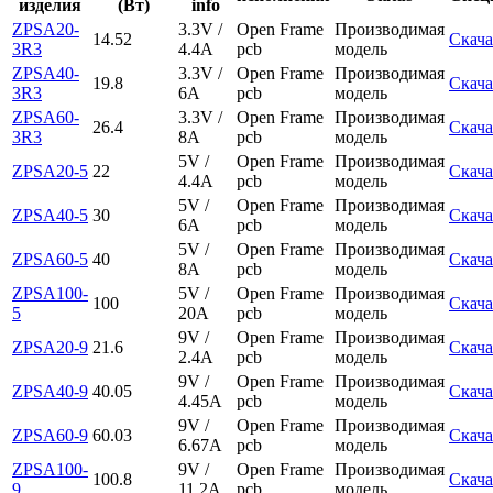
изделия
(Вт)
info
ZPSA20-
3.3V /
Open Frame
Производимая
14.52
Скача
3R3
4.4A
pcb
модель
ZPSA40-
3.3V /
Open Frame
Производимая
19.8
Скача
3R3
6A
pcb
модель
ZPSA60-
3.3V /
Open Frame
Производимая
26.4
Скача
3R3
8A
pcb
модель
5V /
Open Frame
Производимая
ZPSA20-5
22
Скача
4.4A
pcb
модель
5V /
Open Frame
Производимая
ZPSA40-5
30
Скача
6A
pcb
модель
5V /
Open Frame
Производимая
ZPSA60-5
40
Скача
8A
pcb
модель
ZPSA100-
5V /
Open Frame
Производимая
100
Скача
5
20A
pcb
модель
9V /
Open Frame
Производимая
ZPSA20-9
21.6
Скача
2.4A
pcb
модель
9V /
Open Frame
Производимая
ZPSA40-9
40.05
Скача
4.45A
pcb
модель
9V /
Open Frame
Производимая
ZPSA60-9
60.03
Скача
6.67A
pcb
модель
ZPSA100-
9V /
Open Frame
Производимая
100.8
Скача
9
11.2A
pcb
модель