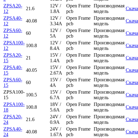
ZPSA20-
12V /
Open Frame
Производимая
21.6
Скача
12
1.8A
pcb
модель
ZPSA40-
12V /
Open Frame
Производимая
40.08
Скача
12
3.34A
pcb
модель
ZPSA60-
12V /
Open Frame
Производимая
60
Скача
12
5A
pcb
модель
ZPSA100-
12V /
Open Frame
Производимая
100.8
Скача
12
8.4A
pcb
модель
ZPSA20-
15V /
Open Frame
Производимая
21
Скача
15
1.4A
pcb
модель
ZPSA40-
15V /
Open Frame
Производимая
40.05
Скача
15
2.67A
pcb
модель
ZPSA60-
15V /
Open Frame
Производимая
60
Скача
15
4A
pcb
модель
ZPSA100-
15V /
Open Frame
Производимая
100.5
Скача
15
6.7A
pcb
модель
ZPSA100-
18V /
Open Frame
Производимая
100.8
Скача
18
5.6A
pcb
модель
ZPSA20-
24V /
Open Frame
Производимая
21.6
Скача
24
0.9A
pcb
модель
ZPSA40-
24V /
Open Frame
Производимая
40.08
Скача
24
1.67A
pcb
модель