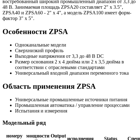
востребованный широкий промышленный диапазон от 3,3 до
48 В. Занимаемая площадь ZPSA20 составляет 2" x 3.5",
ZPSA40 и ZPSA60 - 2" x 4", а модель ZPSA100 имеет форм-
фактор 3" x 5".
Особенности ZPSA
Одноканальные модели
Сверхнизкий профиль
Выходные напряжения от 3,3 до 48 В DC
Размер основания 2 x 4 дюйма или 2 x 3,5 дюйма в
соответствии с отраслевыми стандартами
Универсальный входной диапазон переменного тока
Область применения ZPSA
Универсальные промышленные источники питания
Промышленная автоматика / управление процессами
Испытания и измерения
Модельный ряд
номеру
мощности
Output
исполнения
Status
Спец