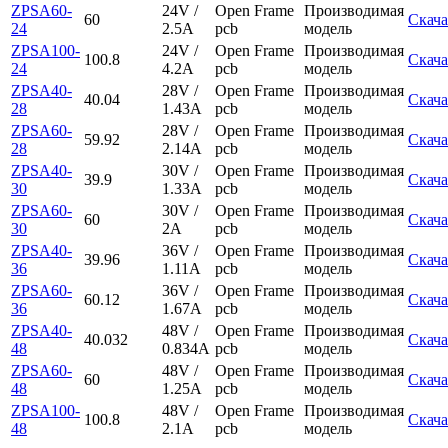
ZPSA60-
24V /
Open Frame
Производимая
60
Скача
24
2.5A
pcb
модель
ZPSA100-
24V /
Open Frame
Производимая
100.8
Скача
24
4.2A
pcb
модель
ZPSA40-
28V /
Open Frame
Производимая
40.04
Скача
28
1.43A
pcb
модель
ZPSA60-
28V /
Open Frame
Производимая
59.92
Скача
28
2.14A
pcb
модель
ZPSA40-
30V /
Open Frame
Производимая
39.9
Скача
30
1.33A
pcb
модель
ZPSA60-
30V /
Open Frame
Производимая
60
Скача
30
2A
pcb
модель
ZPSA40-
36V /
Open Frame
Производимая
39.96
Скача
36
1.11A
pcb
модель
ZPSA60-
36V /
Open Frame
Производимая
60.12
Скача
36
1.67A
pcb
модель
ZPSA40-
48V /
Open Frame
Производимая
40.032
Скача
48
0.834A
pcb
модель
ZPSA60-
48V /
Open Frame
Производимая
60
Скача
48
1.25A
pcb
модель
ZPSA100-
48V /
Open Frame
Производимая
100.8
Скача
48
2.1A
pcb
модель