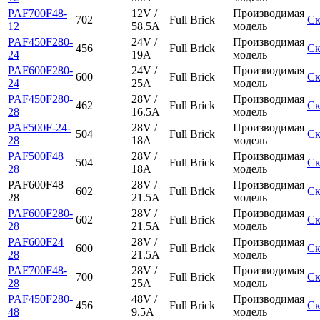
PAF700F48-
12V /
Производимая
702
Full Brick
Ск
12
58.5A
модель
PAF450F280-
24V /
Производимая
456
Full Brick
Ск
24
19A
модель
PAF600F280-
24V /
Производимая
600
Full Brick
Ск
24
25A
модель
PAF450F280-
28V /
Производимая
462
Full Brick
Ск
28
16.5A
модель
PAF500F-24-
28V /
Производимая
504
Full Brick
Ск
28
18A
модель
PAF500F48
28V /
Производимая
504
Full Brick
Ск
28
18A
модель
PAF600F48
28V /
Производимая
602
Full Brick
Ск
28
21.5A
модель
PAF600F280-
28V /
Производимая
602
Full Brick
Ск
28
21.5A
модель
PAF600F24
28V /
Производимая
600
Full Brick
Ск
28
21.5A
модель
PAF700F48-
28V /
Производимая
700
Full Brick
Ск
28
25A
модель
PAF450F280-
48V /
Производимая
456
Full Brick
Ск
48
9.5A
модель