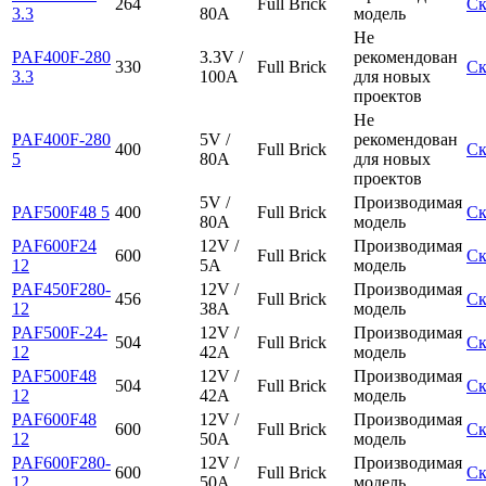
264
Full Brick
Ск
3.3
80A
модель
Не
PAF400F-280
3.3V /
рекомендован
330
Full Brick
Ск
3.3
100A
для новых
проектов
Не
PAF400F-280
5V /
рекомендован
400
Full Brick
Ск
5
80A
для новых
проектов
5V /
Производимая
PAF500F48 5
400
Full Brick
Ск
80A
модель
PAF600F24
12V /
Производимая
600
Full Brick
Ск
12
5A
модель
PAF450F280-
12V /
Производимая
456
Full Brick
Ск
12
38A
модель
PAF500F-24-
12V /
Производимая
504
Full Brick
Ск
12
42A
модель
PAF500F48
12V /
Производимая
504
Full Brick
Ск
12
42A
модель
PAF600F48
12V /
Производимая
600
Full Brick
Ск
12
50A
модель
PAF600F280-
12V /
Производимая
600
Full Brick
Ск
12
50A
модель