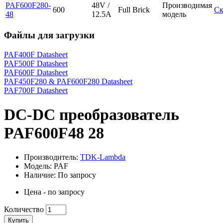
PAF600F280-
48V /
Производимая
600
Full Brick
Ск
48
12.5A
модель
Файлы для загрузки
PAF400F Datasheet
PAF500F Datasheet
PAF600F Datasheet
PAF450F280 & PAF600F280 Datasheet
PAF700F Datasheet
DC-DC преобразователь
PAF600F48 28
Производитель:
TDK-Lambda
Модель: PAF
Наличие: По запросу
Цена - по запросу
Количество
Купить