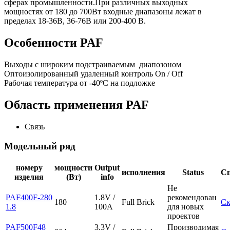
сферах промышленности.При различных выходных
мощностях от 180 до 700Вт входные диапазоны лежат в
пределах 18-36В, 36-76В или 200-400 В.
Особенности PAF
Выходы с широким подстраиваемым диапозоном
Оптоизолированный удаленный контроль On / Off
Рабочая температура от -40ºC на подложке
Область применения PAF
Связь
Модельный ряд
номеру
мощности
Output
исполнения
Status
С
изделия
(Вт)
info
Не
PAF400F-280
1.8V /
рекомендован
180
Full Brick
Ск
1.8
100A
для новых
проектов
PAF500F48
3.3V /
Производимая