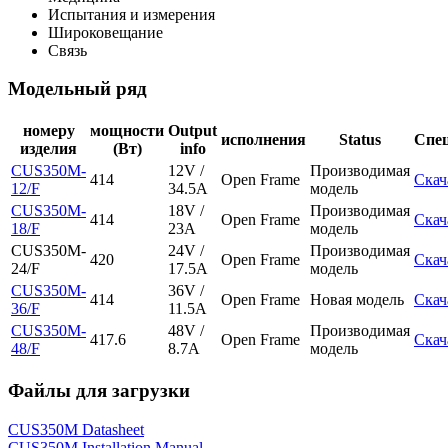
Испытания и измерения
Широковещание
Связь
Модельный ряд
номеру
мощности
Output
исполнения
Status
Спе
изделия
(Вт)
info
CUS350M-
12V /
Производимая
414
Open Frame
Скач
12/F
34.5A
модель
CUS350M-
18V /
Производимая
414
Open Frame
Скач
18/F
23A
модель
CUS350M-
24V /
Производимая
420
Open Frame
Скач
24/F
17.5A
модель
CUS350M-
36V /
414
Open Frame
Новая модель
Скач
36/F
11.5A
CUS350M-
48V /
Производимая
417.6
Open Frame
Скач
48/F
8.7A
модель
Файлы для загрузки
CUS350M Datasheet
CUS350M Installation Manual