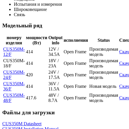
Испытания и измерения
Широковещание
Связь
Модельный ряд
номеру
мощности
Output
исполнения
Status
Спе
изделия
(Вт)
info
CUS350M-
12V /
Производимая
414
Open Frame
Скач
12/F
34.5A
модель
CUS350M-
18V /
Производимая
414
Open Frame
Скач
18/F
23A
модель
CUS350M-
24V /
Производимая
420
Open Frame
Скач
24/F
17.5A
модель
CUS350M-
36V /
414
Open Frame
Новая модель
Скач
36/F
11.5A
CUS350M-
48V /
Производимая
417.6
Open Frame
Скач
48/F
8.7A
модель
Файлы для загрузки
CUS350M Datasheet
CUS350M Installation Manual