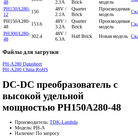
48
2.1A
Brick
модель
PH150A280-
48V /
Quarter
Производимая
150
Ск
12
2.1A
Brick
модель
PH150A280-
48V /
Quarter
Производимая
153.6
Ск
48
3.2A
Brick
модель
PH300A280-
48V /
302.4
Half Brick
Новая модель
Ск
48
6.3A
Файлы для загрузки
PH-A280 Datasheet
PH-A280 China RoHS
DC-DC преобразователь с
высокой удельной
мощностью PH150A280-48
Производитель:
TDK-Lambda
Модель: PH-A
Наличие: По запросу