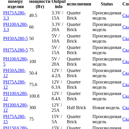
номеру
мощности
Output
исполнения
Status
Сп
изделия
(Вт)
info
PH75A280-
3.3V /
Quarter
Производимая
49.5
Ск
3.3
15A
Brick
модель
PH100A280-
3.3V /
Quarter
Производимая
66
Ск
3.3
20A
Brick
модель
5V /
Quarter
Производимая
PH50A280-5
50
Ск
10A
Brick
модель
5V /
Quarter
Производимая
PH75A280-5
75
Ск
15A
Brick
модель
PH100A280-
5V /
Quarter
Производимая
100
Ск
5
20A
Brick
модель
PH50A280-
12V /
Quarter
Производимая
50.4
Ск
12
4.2A
Brick
модель
PH75A280-
12V /
Quarter
Производимая
75.6
Ск
12
6.3A
Brick
модель
PH100A280-
12V /
Quarter
Производимая
100.8
Ск
12
8.4A
Brick
модель
PH300A280-
12V /
300
Half Brick
Новая модель
Ск
12
25A
PH75A280-
15V /
Quarter
Производимая
75
Ск
15
5A
Brick
модель
PH150A280-
15V /
Quarter
Производимая