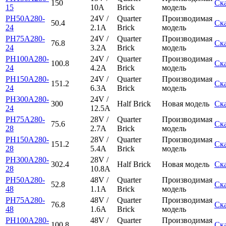
150
Ск
15
10A
Brick
модель
PH50A280-
24V /
Quarter
Производимая
50.4
Ск
24
2.1A
Brick
модель
PH75A280-
24V /
Quarter
Производимая
76.8
Ск
24
3.2A
Brick
модель
PH100A280-
24V /
Quarter
Производимая
100.8
Ск
24
4.2A
Brick
модель
PH150A280-
24V /
Quarter
Производимая
151.2
Ск
24
6.3A
Brick
модель
PH300A280-
24V /
300
Half Brick
Новая модель
Ск
24
12.5A
PH75A280-
28V /
Quarter
Производимая
75.6
Ск
28
2.7A
Brick
модель
PH150A280-
28V /
Quarter
Производимая
151.2
Ск
28
5.4A
Brick
модель
PH300A280-
28V /
302.4
Half Brick
Новая модель
Ск
28
10.8A
PH50A280-
48V /
Quarter
Производимая
52.8
Ск
48
1.1A
Brick
модель
PH75A280-
48V /
Quarter
Производимая
76.8
Ск
48
1.6A
Brick
модель
PH100A280-
48V /
Quarter
Производимая
100.8
Ск