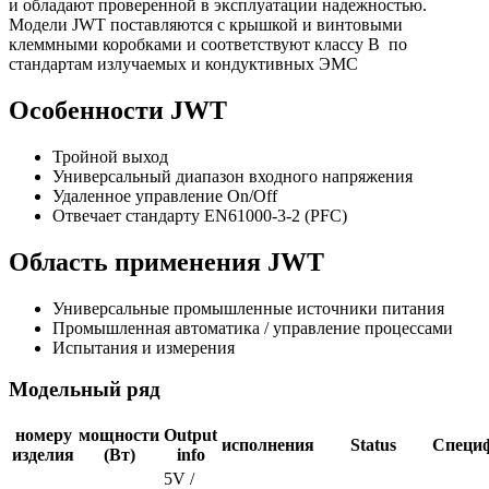
и обладают проверенной в эксплуатации надежностью.
Модели JWT поставляются с крышкой и винтовыми
клеммными коробками и соответствуют классу В по
стандартам излучаемых и кондуктивных ЭМС
Особенности JWT
Тройной выход
Универсальный диапазон входного напряжения
Удаленное управление On/Off
Отвечает стандарту EN61000-3-2 (PFC)
Область применения JWT
Универсальные промышленные источники питания
Промышленная автоматика / управление процессами
Испытания и измерения
Модельный ряд
номеру
мощности
Output
исполнения
Status
Специ
изделия
(Вт)
info
5V /