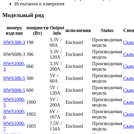
Испытания и измерения
Модельный ряд
номеру
мощности
Output
исполнения
Status
Спе
изделия
(Вт)
info
3.3V /
Производимая
HWS300-3
198
Enclosed
Скач
60A
модель
3.3V /
Производимая
HWS600-3
396
Enclosed
Скач
120A
модель
HWS1000-
3.3V /
Производимая
660
Enclosed
Скач
3
200A
модель
5V /
Производимая
HWS300-5
300
Enclosed
Скач
60A
модель
5V /
Производимая
HWS600-5
600
Enclosed
Скач
120A
модель
HWS1000-
5V /
Производимая
1000
Enclosed
Скач
5
200A
модель
HWS1000-
6V /
Производимая
1002
Enclosed
Скач
6
167A
модель
HWS1000-
7.5V /
Производимая
1005
Enclosed
Скач
7
134A
модель