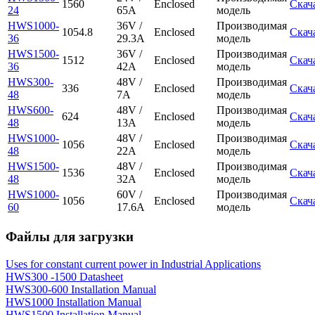
1560
Enclosed
Скач
24
65A
модель
HWS1000-
36V /
Производимая
1054.8
Enclosed
Скач
36
29.3A
модель
HWS1500-
36V /
Производимая
1512
Enclosed
Скач
36
42A
модель
HWS300-
48V /
Производимая
336
Enclosed
Скач
48
7A
модель
HWS600-
48V /
Производимая
624
Enclosed
Скач
48
13A
модель
HWS1000-
48V /
Производимая
1056
Enclosed
Скач
48
22A
модель
HWS1500-
48V /
Производимая
1536
Enclosed
Скач
48
32A
модель
HWS1000-
60V /
Производимая
1056
Enclosed
Скач
60
17.6A
модель
Файлы для загрузки
Uses for constant current power in Industrial Applications
HWS300 -1500 Datasheet
HWS300-600 Installation Manual
HWS1000 Installation Manual
HWS1500 Installation Manual