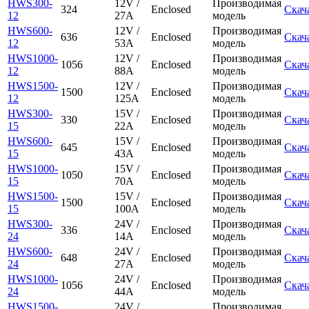
HWS300-
12V /
Производимая
324
Enclosed
Скач
12
27A
модель
HWS600-
12V /
Производимая
636
Enclosed
Скач
12
53A
модель
HWS1000-
12V /
Производимая
1056
Enclosed
Скач
12
88A
модель
HWS1500-
12V /
Производимая
1500
Enclosed
Скач
12
125A
модель
HWS300-
15V /
Производимая
330
Enclosed
Скач
15
22A
модель
HWS600-
15V /
Производимая
645
Enclosed
Скач
15
43A
модель
HWS1000-
15V /
Производимая
1050
Enclosed
Скач
15
70A
модель
HWS1500-
15V /
Производимая
1500
Enclosed
Скач
15
100A
модель
HWS300-
24V /
Производимая
336
Enclosed
Скач
24
14A
модель
HWS600-
24V /
Производимая
648
Enclosed
Скач
24
27A
модель
HWS1000-
24V /
Производимая
1056
Enclosed
Скач
24
44A
модель
HWS1500-
24V /
Производимая