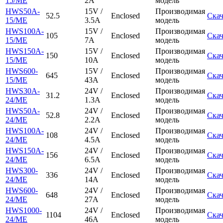
15/ME
2A
модель
HWS50A-
15V /
Производимая
52.5
Enclosed
Скач
15/ME
3.5A
модель
HWS100A-
15V /
Производимая
105
Enclosed
Скач
15/ME
7A
модель
HWS150A-
15V /
Производимая
150
Enclosed
Скач
15/ME
10A
модель
HWS600-
15V /
Производимая
645
Enclosed
Скач
15/ME
43A
модель
HWS30A-
24V /
Производимая
31.2
Enclosed
Скач
24/ME
1.3A
модель
HWS50A-
24V /
Производимая
52.8
Enclosed
Скач
24/ME
2.2A
модель
HWS100A-
24V /
Производимая
108
Enclosed
Скач
24/ME
4.5A
модель
HWS150A-
24V /
Производимая
156
Enclosed
Скач
24/ME
6.5A
модель
HWS300-
24V /
Производимая
336
Enclosed
Скач
24/ME
14A
модель
HWS600-
24V /
Производимая
648
Enclosed
Скач
24/ME
27A
модель
HWS1000-
24V /
Производимая
1104
Enclosed
Скач
24/ME
46A
модель