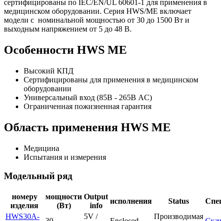
сертифицированы по IEC/EN/UL 60601-1 для применения в
медицинском оборудовании. Серия HWS/ME включает
модели с номинальной мощностью от 30 до 1500 Вт и
выходным напряжением от 5 до 48 В.
Особенности HWS ME
Высокий КПД
Сертифицированы для применения в медицинском
оборудовании
Универсальный вход (85В - 265В AC)
Ограниченная пожизненная гарантия
Область применения HWS ME
Медицина
Испытания и измерения
Модельный ряд
номеру
мощности
Output
исполнения
Status
Спе
изделия
(Вт)
info
HWS30A-
5V /
Производимая
30
Enclosed
Скач