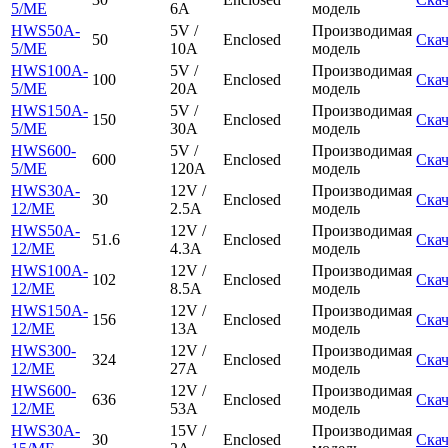
5/ME
6A
модель
HWS50A-
5V /
Производимая
50
Enclosed
Скач
5/ME
10A
модель
HWS100A-
5V /
Производимая
100
Enclosed
Скач
5/ME
20A
модель
HWS150A-
5V /
Производимая
150
Enclosed
Скач
5/ME
30A
модель
HWS600-
5V /
Производимая
600
Enclosed
Скач
5/ME
120A
модель
HWS30A-
12V /
Производимая
30
Enclosed
Скач
12/ME
2.5A
модель
HWS50A-
12V /
Производимая
51.6
Enclosed
Скач
12/ME
4.3A
модель
HWS100A-
12V /
Производимая
102
Enclosed
Скач
12/ME
8.5A
модель
HWS150A-
12V /
Производимая
156
Enclosed
Скач
12/ME
13A
модель
HWS300-
12V /
Производимая
324
Enclosed
Скач
12/ME
27A
модель
HWS600-
12V /
Производимая
636
Enclosed
Скач
12/ME
53A
модель
HWS30A-
15V /
Производимая
30
Enclosed
Скач