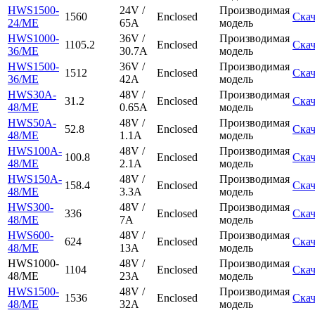
HWS1500-
24V /
Производимая
1560
Enclosed
Скач
24/ME
65A
модель
HWS1000-
36V /
Производимая
1105.2
Enclosed
Скач
36/ME
30.7A
модель
HWS1500-
36V /
Производимая
1512
Enclosed
Скач
36/ME
42A
модель
HWS30A-
48V /
Производимая
31.2
Enclosed
Скач
48/ME
0.65A
модель
HWS50A-
48V /
Производимая
52.8
Enclosed
Скач
48/ME
1.1A
модель
HWS100A-
48V /
Производимая
100.8
Enclosed
Скач
48/ME
2.1A
модель
HWS150A-
48V /
Производимая
158.4
Enclosed
Скач
48/ME
3.3A
модель
HWS300-
48V /
Производимая
336
Enclosed
Скач
48/ME
7A
модель
HWS600-
48V /
Производимая
624
Enclosed
Скач
48/ME
13A
модель
HWS1000-
48V /
Производимая
1104
Enclosed
Скач
48/ME
23A
модель
HWS1500-
48V /
Производимая
1536
Enclosed
Скач
48/ME
32A
модель