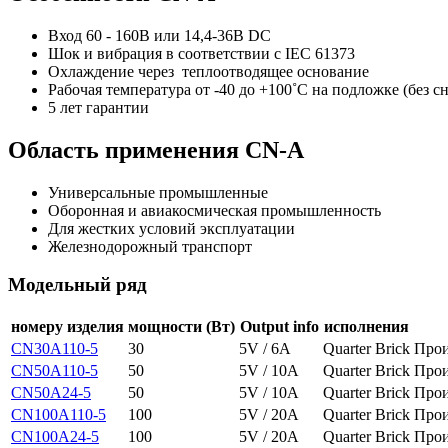
Вход 60 - 160В или 14,4-36В DC
Шок и вибрация в соответствии с IEC 61373
Охлаждение через теплоотводящее основание
Рабочая температура от -40 до +100˚C на подложке (без 
5 лет гарантии
Область применения CN-A
Универсальные промышленные
Оборонная и авиакосмическая промышленность
Для жестких условий эксплуатации
Железнодорожный транспорт
Модельный ряд
номеру изделия
мощности (Вт)
Output info
исполнения
CN30A110-5
30
5V / 6A
Quarter Brick
Прои
CN50A110-5
50
5V / 10A
Quarter Brick
Прои
CN50A24-5
50
5V / 10A
Quarter Brick
Прои
CN100A110-5
100
5V / 20A
Quarter Brick
Прои
CN100A24-5
100
5V / 20A
Quarter Brick
Прои