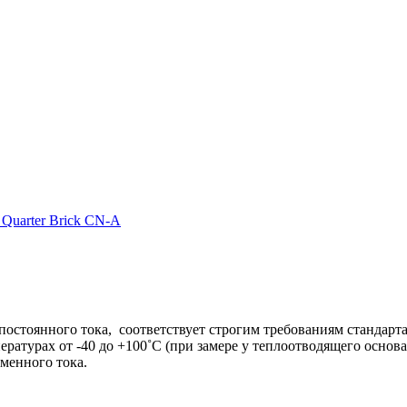
 Quarter Brick CN-A
остоянного тока, соответствует строгим требованиям стандарта I
ратурах от -40 до +100˚C (при замере у теплоотводящего основа
еменного тока.