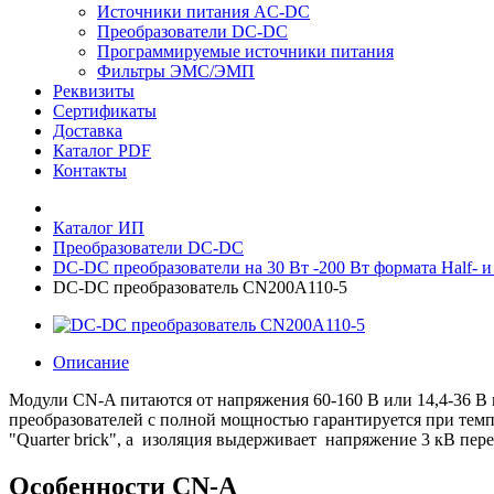
Источники питания AC-DC
Преобразователи DC-DC
Программируемые источники питания
Фильтры ЭМС/ЭМП
Реквизиты
Сертификаты
Доставка
Каталог PDF
Контакты
Каталог ИП
Преобразователи DC-DC
DC-DC преобразователи на 30 Вт -200 Вт формата Half- и
DC-DC преобразователь CN200A110-5
Описание
Модули CN-A питаются от напряжения 60-160 В или 14,4-36 В п
преобразователей с полной мощностью гарантируется при темпе
"Quarter brick", а изоляция выдерживает напряжение 3 кВ пер
Особенности CN-A