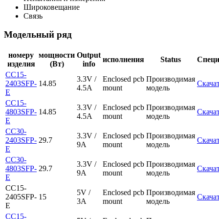
Широковещание
Связь
Модельный ряд
номеру
мощности
Output
исполнения
Status
Спец
изделия
(Вт)
info
CC15-
3.3V /
Enclosed pcb
Производимая
2403SFP-
14.85
Скача
4.5A
mount
модель
E
CC15-
3.3V /
Enclosed pcb
Производимая
4803SFP-
14.85
Скача
4.5A
mount
модель
E
CC30-
3.3V /
Enclosed pcb
Производимая
2403SFP-
29.7
Скача
9A
mount
модель
E
CC30-
3.3V /
Enclosed pcb
Производимая
4803SFP-
29.7
Скача
9A
mount
модель
E
CC15-
5V /
Enclosed pcb
Производимая
2405SFP-
15
Скача
3A
mount
модель
E
CC15-