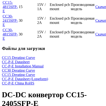
CC15-
15V /
Enclosed pcb
Производимая
4815SFP-
15
Скача
1A
mount
модель
E
CC30-
15V /
Enclosed pcb
Производимая
2415SFP-
30
Скача
2A
mount
модель
E
CC30-
15V /
Enclosed pcb
Производимая
4815SFP-
30
Скача
2A
mount
модель
E
Файлы для загрузки
CC15 Derating Curve
CC-P-E Datasheet
CC-P-E Installation Manual
CC30 Derating Curve
CC15 Derating Curve
CC-P-E Datasheet (Longform)
CC-P-E China RoHS
DC-DC конвертор CC15-
2405SFP-E